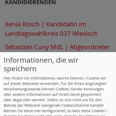
KANDIDIERENDEN
Xenia Rösch | Kandidatin im
Landtagswahlkreis 037 Wiesloch
Sebastian Cuny MdL | Abgeordneter
und Kandidat im Landtagsahlkreis
Informationen, die wir
039 Weinheim
speichern
Vicent Kilian | Kandidat im
Hier finden Sie Informationen, welche Dienste / Cookies wir
auf dieser Webseite verwenden. Für die Ihnen angezeigten
Landtagswahlkreis 040
Verarbeitungszwecke können Cookies, Geräte-Kennungen
oder andere Informationen auf Ihrem Gerät gespeichert
Schwetzingen
oder abgerufen werden. Sofern es sich nicht um für den
Betrieb der Webseite zwingende Cookies/Dienste handelt
Jan-Peter Röderer MdL |
können Sie diese hier konfigurieren, so dass diese Cookies /